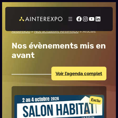
Facebook
Instagram
YouTube
LinkedI
Ainterexpo
»
Nos actualités Ainterexpo
»
Articles
Nos évènements mis en
avant
Voir l’agenda complet