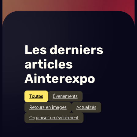
F
e
s
t
i
Les derniers
v
a
articles
l
Ainterexpo
Toutes
Évènements
Retours en images
Actualités
Organiser un évènement