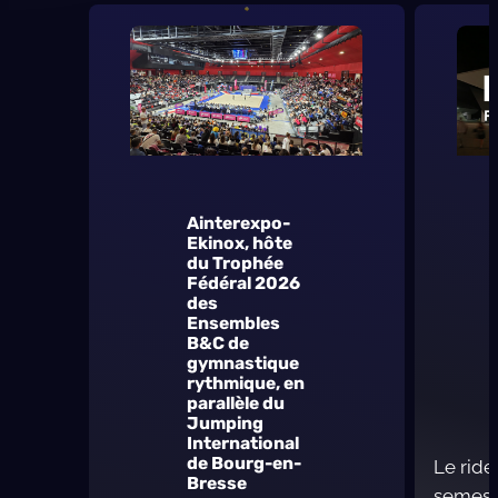
Ainterexpo-
Ekinox, hôte
du Trophée
Fédéral 2026
des
Ensembles
B&C de
gymnastique
rythmique, en
parallèle du
Jumping
International
de Bourg-en-
Le ride
Bresse
semestr