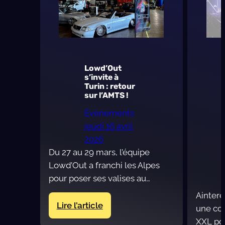
Trophée
Fédéral
2026
des
Ensembles
Lowd’Out
B&C
s’invite à
Turin : retour
de
sur l’AMTS !
gymnastique
rythmique,
Évènements
en
jeudi 16 avril
parallèle
2026
du
Du 27 au 29 mars, l’équipe
Jumping
Lowd’Out a franchi les Alpes
International
pour poser ses valises au…
de
Aintere
Bourg-
:
Lire l’article
une con
en-
Lowd’Out
XXL pou