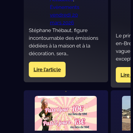
Évènements
vendredi 20
mars 2026
Stéphane Thébaut, figure
Le prin
incontournable des émissions
en-Bres
dédiées à la maison et à la
vague 
décoration, sera…
excepti
:
Lire l’article
Lire l
Stéphane
Thébaut
en
visite
exceptionnelle
au
Salon
Habitat