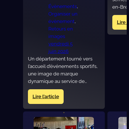
Évènements
, 
en-Bres
Organiser un
évènement
, 
Lire l
Retours en
images
vendredi 5
juin 2026
Un département tourné vers
l’accueil d’événements sportifs,
une image de marque
dynamique au service de…
:
Lire l’article
Ainterexpo-
Ekinox,
hôte
du