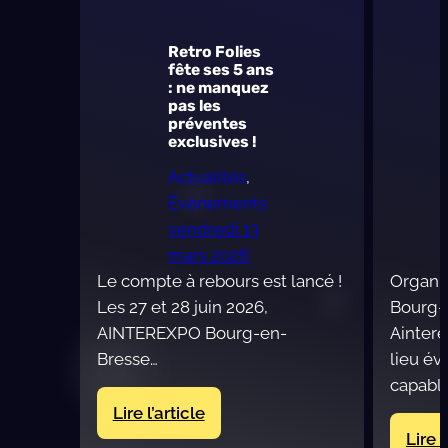
!
Retro Folies
fête ses 5 ans
: ne manquez
pas les
préventes
exclusives !
Actualités
, 
Évènements
vendredi 13
mars 2026
Le compte à rebours est lancé !
Organi
Les 27 et 28 juin 2026,
Bourg-
AINTEREXPO Bourg-en-
Ainter
Bresse…
lieu év
capabl
:
Lire l’article
Retro
Lire l