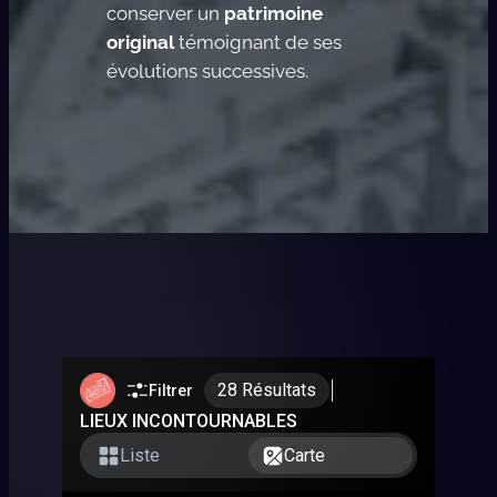
conserver un
patrimoine
original
témoignant de ses
évolutions successives.