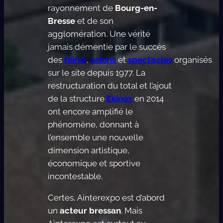
rayonnement de
Bourg-en-
Bresse
et de son
agglomération. Une vérité
jamais démentie par le succès
des
foires
,
salons
et
spectacles
organisés
sur le site depuis 1977. La
restructuration du total et l’ajout
de la structure
Ekinox
en 2014
ont encore amplifié le
phénomène, donnant à
l’ensemble une nouvelle
dimension artistique,
économique et sportive
incontestable.
Certes, Ainterexpo est d’abord
un
acteur bressan
. Mais