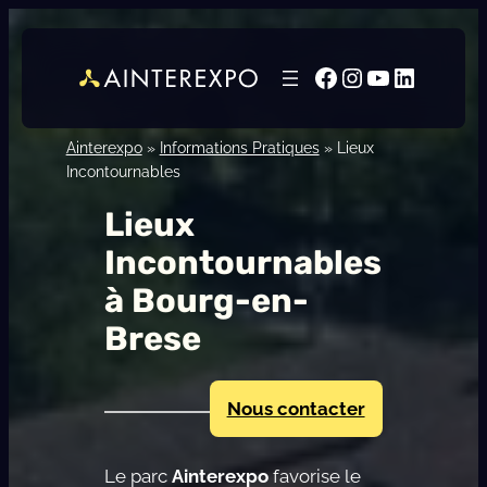
Aller
au
Facebook
Instagram
YouTube
LinkedI
contenu
Ainterexpo
»
Informations Pratiques
»
Lieux
Incontournables
Lieux
Incontournables
à Bourg-en-
Brese
Nous contacter
Le parc
Ainterexpo
favorise le