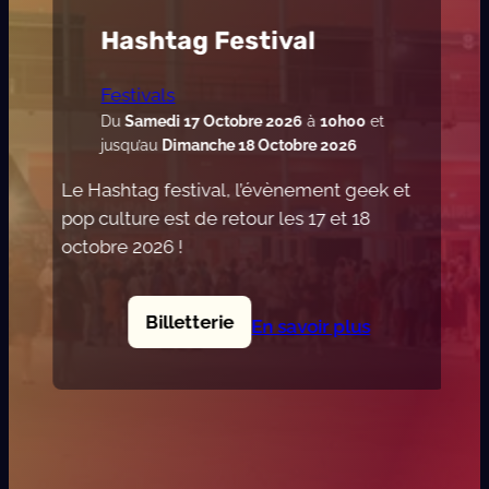
Hashtag Festival
Festivals
Du
Samedi 17 Octobre 2026
à
10h00
et
jusqu’au
Dimanche 18 Octobre 2026
Le Hashtag festival, l’évènement geek et
pop culture est de retour les 17 et 18
octobre 2026 !
Billetterie
En savoir plus
:
H
a
s
h