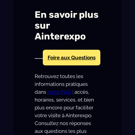
v
En savoir plus
a
l
sur
Ainterexpo
Foire aux Questions
Retrouvez toutes les
informations pratiques
dans
notre FAQ
: accès,
horaires, services, et bien
plus encore pour faciliter
votre visite à Ainterexpo.
Consultez nos réponses
aux questions les plus