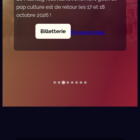
pop culture est de retour les 17 et 18
octobre 2026 !
Billetterie
En savoir plus
:
H
a
s
h
t
a
g
F
e
s
t
i