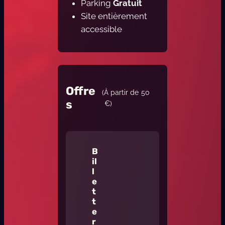
Parking
Gratuit
Site entièrement
accessible
Offre
(À partir de
50
s
€)
B
il
l
e
t
t
e
r