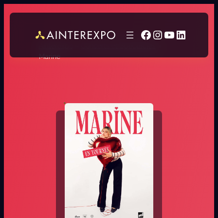
Facebook
Instagram
YouTube
LinkedI
Ainterexpo
»
Concerts et Spectacles
»
Marine