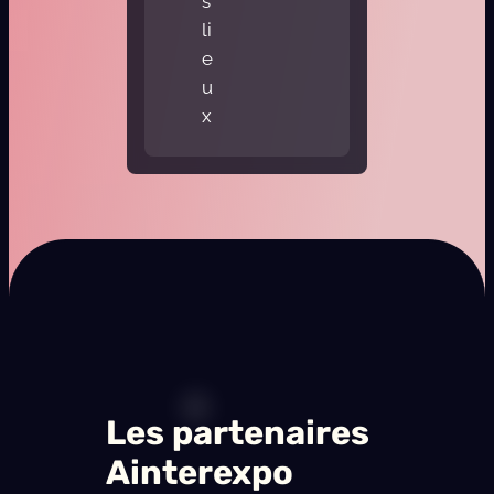
s
li
e
u
x
Les partenaires
Ainterexpo