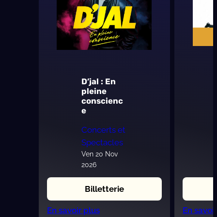
D’jal : En
pleine
conscienc
e
Concerts et
Spectacles
Ven 20 Nov
2026
Billetterie
:
En savoir plus
En savoir