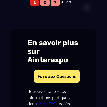
1
2
3
Suivant
→
Blackstore
Part
en
Live!
La
Winter
En savoir plus
sur
Ainterexpo
Foire aux Questions
Retrouvez toutes les
informations pratiques
dans
notre FAQ
: accès,