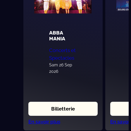
ABBA
MANIA
Concerts et
Spectacles
Sam 26 Sep
2026
Billetterie
:
En savoir plus
En savoir
ABBA