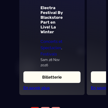
Electra
Festival By
Blackstore
Part en
Live! La
Winter
Concerts et
Spectacles
, 
Festivals
Sam 28 Nov
2026
Billetterie
:
En savoir plus
En savoir
Electra
Festival
By