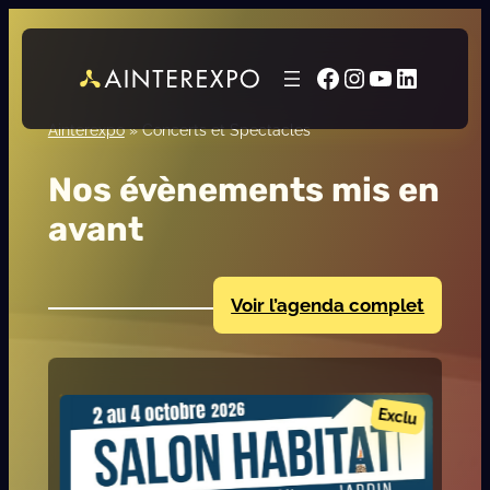
Facebook
Instagram
YouTube
LinkedI
Ainterexpo
»
Concerts et Spectacles
Nos évènements mis en
avant
Voir l’agenda complet