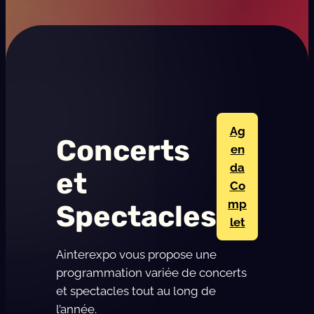
F
e
s
t
i
v
a
Ag
Concerts
l
en
da
et
Co
mp
Spectacles
let
Ainterexpo vous propose une
programmation variée de concerts
et spectacles tout au long de
l’année.