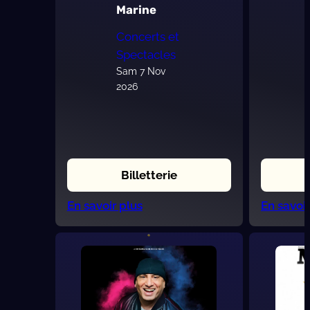
Marine
Concerts et
Spectacles
Sam 7 Nov
2026
Billetterie
:
En savoir plus
En savoir
Marine