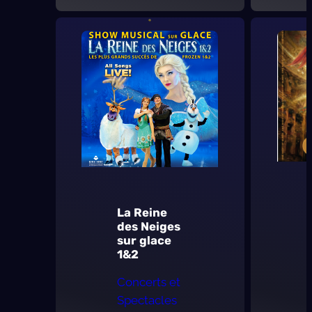
D’jal
:
En
pleine
conscience
La Reine
des Neiges
sur glace
1&2
Concerts et
Spectacles