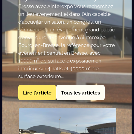
Bresse avec Ainterexpo Vous recherchez
un lieu évenementiel dans l’Ain capable
d’accueillir un salon, un congrès, un
séminaire ou un évènement grand public
d’envergure ?Bienvenue à Ainterexpo
Bourg-en-Bresse, la référence pour votre
évènement central en Bresse, avec
10000m² de surface d’exposition en
intérieur sur 4 halls et 40000m² de
surface extérieure.…
Lire l’article
Tous les articles