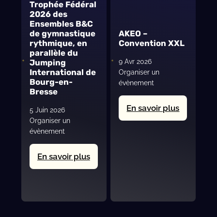
Trophée Fédéral
2026 des
Ensembles B&C
AKEO –
de gymnastique
Convention XXL
rythmique, en
parallèle du
9 Avr 2026
Jumping
International de
Organiser un
Bourg-en-
évènement
Bresse
:
En savoir plus
5 Juin 2026
AKEO
Organiser un
évènement
–
Conventi
:
En savoir plus
XXL
Ainterexpo-
Ekinox,
hôte
du