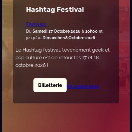
Hashtag Festival
Festivals
Du
Samedi 17 Octobre 2026
à
10h00
et
jusqu’au
Dimanche 18 Octobre 2026
Le Hashtag festival, l’évènement geek et
pop culture est de retour les 17 et 18
octobre 2026 !
Billetterie
En savoir plus
:
H
a
s
h
t