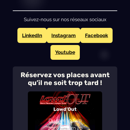
Suivez-nous sur nos réseaux sociaux
LinkedIn
Instagram
Facebook
Youtube
Réservez vos places avant
qu’il ne soit trop tard !
Lowd’Out
Du sam 19 Sep
2026
au
dim 20