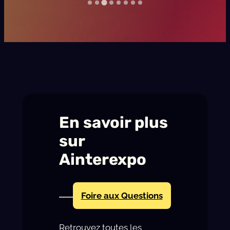
a
g
F
e
s
t
i
v
En savoir plus
a
l
sur
Ainterexpo
Foire aux Questions
Retrouvez toutes les