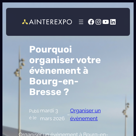
Facebook
Instagram
YouTube
LinkedI
Pourquoi
organiser votre
évènement à
Bourg-en-
Bresse ?
mardi 3
Organiser un
Publi
–
é le
mars 2026
évènement
Organiser un évènement à Bourg-en-