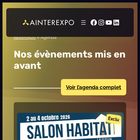
Aller
au
Facebook
Instagram
YouTube
LinkedI
contenu
Ainterexpo
»
Agenda
Nos évènements mis en
avant
Voir l’agenda complet
xclu