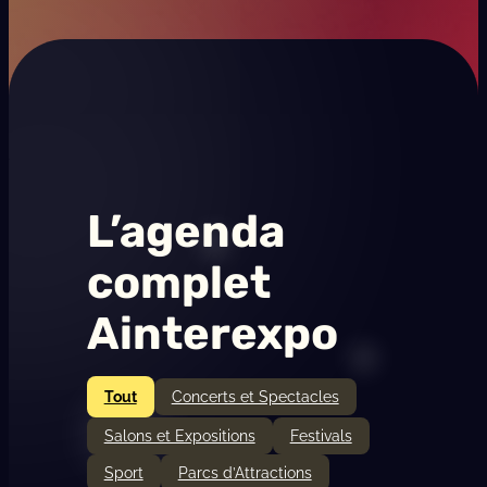
F
e
s
t
i
v
a
L’agenda
l
complet
Ainterexpo
Tout
Concerts et Spectacles
Salons et Expositions
Festivals
Sport
Parcs d’Attractions