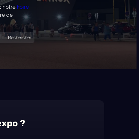
ez notre
Foire
rre de
expo ?