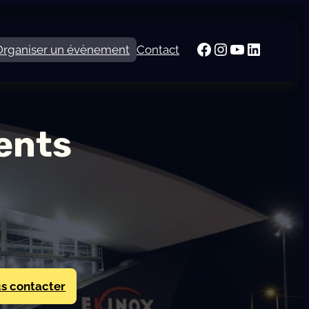
Facebook
Instagram
YouTube
LinkedI
Organiser un évènement
Contact
ents
s contacter