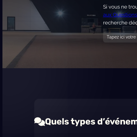
Si vous ne tro
aux Questions
recherche déd
Search
for:
Quels types d’événem