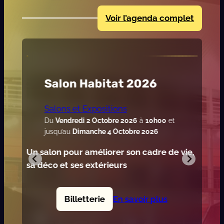
Voir l’agenda complet
Exclu
Salon Habitat 2026
Salons et Expositions
Du
Vendredi 2 Octobre 2026
à
10h00
et
jusqu’au
Dimanche 4 Octobre 2026
Un salon pour améliorer son cadre de vie,
sa déco et ses extérieurs
Billetterie
En savoir plus
: