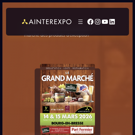
Facebook
Instagram
YouTube
LinkedI
Ainterexpo
»
Salons et Expositions
»
Grand
marché des produits d’exception