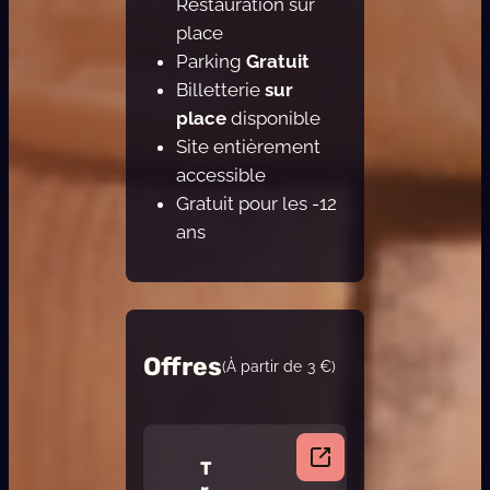
Restauration sur
place
Parking
Gratuit
Billetterie
sur
place
disponible
Site entièrement
accessible
Gratuit pour les -12
ans
Offres
(À partir de
3
€)
T