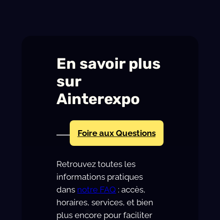
s
t
i
v
En savoir plus
a
l
sur
Ainterexpo
Foire aux Questions
Retrouvez toutes les
informations pratiques
dans
notre FAQ
: accès,
horaires, services, et bien
plus encore pour faciliter