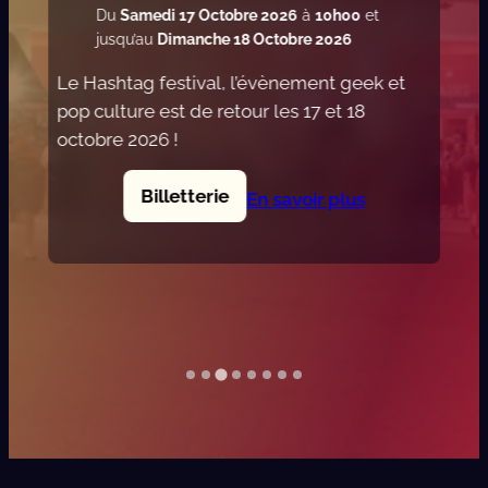
Du
Samedi 17 Octobre 2026
à
10h00
et
jusqu’au
Dimanche 18 Octobre 2026
Le Hashtag festival, l’évènement geek et
pop culture est de retour les 17 et 18
octobre 2026 !
Billetterie
En savoir plus
:
H
a
s
h
t
a
g
F
e