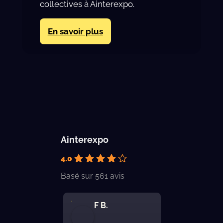
collectives à Ainterexpo.
En savoir plus
Ainterexpo
4.0
Basé sur 561 avis
tMariskaya
F B.
Fred