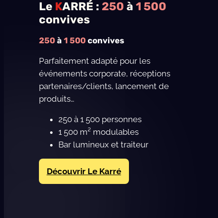
Le
K
ARRÉ :
250
à
1 500
convives
250
à
1 500
convives
Parfaitement adapté pour les
événements corporate, réceptions
partenaires/clients, lancement de
produits…
250 à 1 500 personnes
1 500 m² modulables
Bar lumineux et traiteur
Découvrir Le Karré