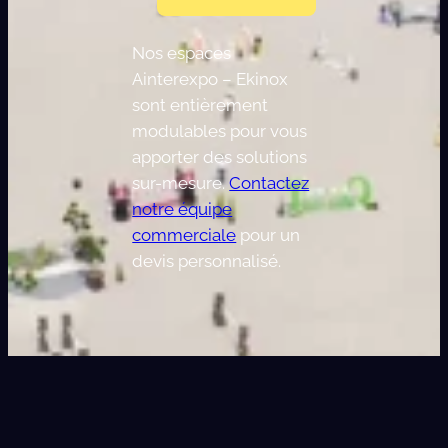
Nos espaces
Ainterexpo – Ekinox
sont entièrement
modulables pour vous
apporter des solutions
sur-mesure.
Contactez
notre équipe
commerciale
pour un
devis personnalisé.