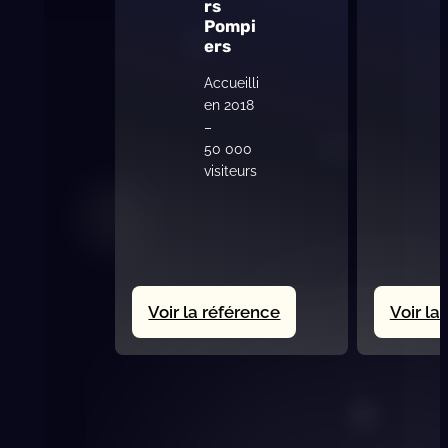
rs
Pompi
ers
Accueilli
en 2018
–
50 000
visiteurs
:
Voir la référence
Voir la
125ème
Congrès
National
des
Sapeurs