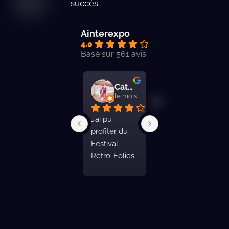
succès.
Ainterexpo
4.0
Basé sur 561 avis
CatMariskaya
F B.
Fred
le mois dernier
le mois dernier
le mois derni
J’ai pu 
Week-end 
Pas super 
profiter du 
Rétro Folies 
indiqué a l 
Festival 
génial.Plusie
entrée de 
Retro-Folies 
urs hall a 
bourg 
en ces lieux. 
visiter, ou 
.Présente 3 
De grandes 
vous pouvez 
belles salles 
salles, 
assister a des 
non 
certaines 
défilés de 
climatisés 
climatisées, 
concours 
mais bien 