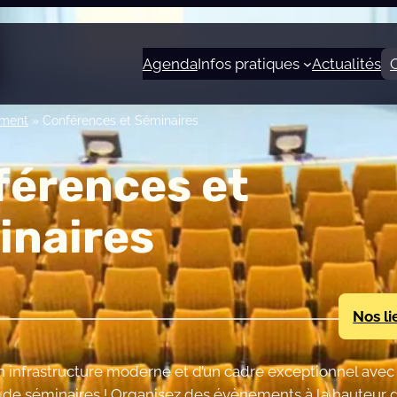
Agenda
Infos pratiques
Actualités
ement
»
Conférences et Séminaires
férences et
inaires
Nos li
n infrastructure moderne et d’un cadre exceptionnel avec
 de séminaires ! Organisez des évènements à la hauteur 