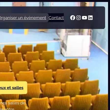
Facebook
Instagram
YouTube
LinkedI
Organiser un évènement
Contact
eux et salles
 nos salles de
de votre