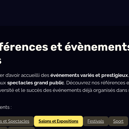
férences et évènement
s
er d’avoir accueilli des
événements variés et prestigieux
aux
spectacles grand public
. Découvrez nos références e
diversité et le succès des événements déjà organisés dans
nts :
s et Spectacles
Salons et Expositions
Festivals
Sport