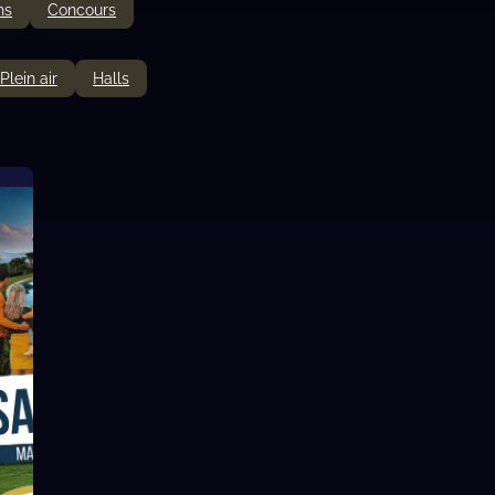
ns
Concours
Plein air
Halls