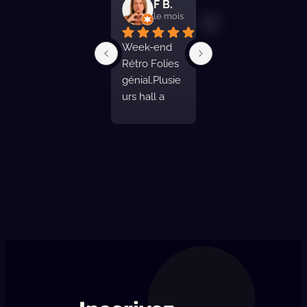
CatMariskaya
F B.
Fred
le mois dernier
le mois dernier
le mois derni
J’ai pu 
Week-end 
Pas super 
profiter du 
Rétro Folies 
indiqué a l 
Festival 
génial.Plusie
entrée de 
Retro-Folies 
urs hall a 
bourg 
en ces lieux. 
visiter, ou 
.Présente 3 
De grandes 
vous pouvez 
belles salles 
salles, 
assister a des 
non 
certaines 
défilés de 
climatisés 
climatisées, 
concours 
mais bien 
et l’une 
pin-up.Il y a 
distribuées.
d’entre elles 
également 
munie de 
des pistes de 
gradins.Des 
danses 
toilettes 
extraordinair
assez 
es.Il y a de 
nombreuses, 
quoi manger 