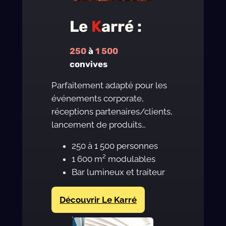
Le
K
arré :
250
à
1 500
convives
Parfaitement adapté pour les
événements corporate,
réceptions partenaires/clients,
lancement de produits…
250 à 1 500 personnes
1 600 m² modulables
Bar lumineux et traiteur
Découvrir Le Karré