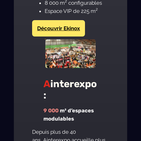
8 000 m² configurables
Espace VIP de 225 m²
Découvrir Ekinox
A
interexpo
:
9 000
m² d’espaces
modulables
Depuis plus de 40
ans, Ainterexpo accueille plus