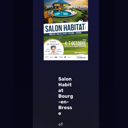
Salon
Habit
at
Bourg
-en-
Bress
e
46