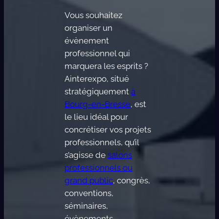
Vous souhaitez
organiser un
évènement
professionnel qui
marquera les esprits ?
Ainterexpo, situé
stratégiquement
à
Bourg-en-Bresse
, est
le lieu idéal pour
concrétiser vos projets
professionnels, qu’il
s’agisse de
salons
professionnels ou
grand public
, congrès,
conventions,
séminaires,
évènements