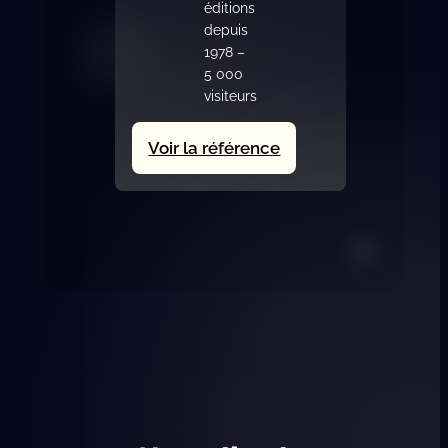
éditions
depuis
1978 –
5 000
visiteurs
:
Voir la référence
Salon
Habitat
Bourg-
en-
Bresse