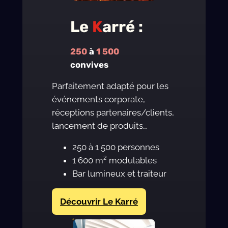
Le
K
arré :
250
à
1 500
convives
Parfaitement adapté pour les
événements corporate,
réceptions partenaires/clients,
lancement de produits…
250 à 1 500 personnes
1 600 m² modulables
Bar lumineux et traiteur
Découvrir Le Karré