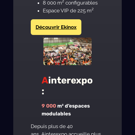
8 000 m² configurables
Espace VIP de 225 m²
Découvrir Ekinox
A
interexpo
:
9 000
m² d’espaces
modulables
Depuis plus de 40
ans, Ainterexpo accueille plus