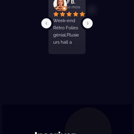
CatMariskaya
F B.
Fred
le mois dernier
le mois dernier
le mois derni
J’ai pu 
Week-end 
Pas super 
profiter du 
Rétro Folies 
indiqué a l 
Festival 
génial.Plusie
entrée de 
Retro-Folies 
urs hall a 
bourg 
en ces lieux. 
visiter, ou 
.Présente 3 
De grandes 
vous pouvez 
belles salles 
salles, 
assister a des 
non 
certaines 
défilés de 
climatisés 
climatisées, 
concours 
mais bien 
et l’une 
pin-up.Il y a 
distribuées.
d’entre elles 
également 
munie de 
des pistes de 
gradins.Des 
danses 
toilettes 
extraordinair
assez 
es.Il y a de 
nombreuses, 
quoi manger 