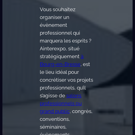
Vous souhaitez
organiser un
évènement
professionnel qui
marquera les esprits ?
Ainterexpo, situé
stratégiquement
à
Bourg-en-Bresse
, est
le lieu idéal pour
concrétiser vos projets
professionnels, qu’il
s’agisse de
salons
professionnels ou
grand public
, congrès,
conventions,
séminaires,
évènements