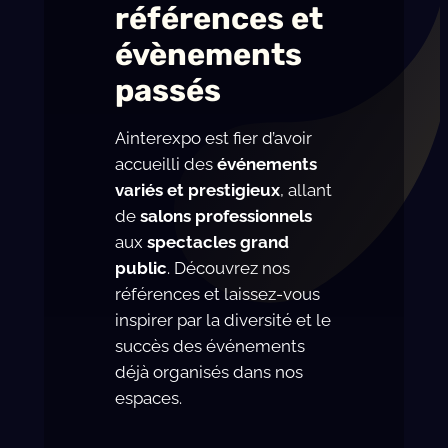
références et
de part et 
et boire.Et il 
d’autres. Pas 
y a 
évènements
trop de 
également 
passés
lumière du 
des 
jour.Grand 
exposants, 
Ainterexpo est fier d’avoir
parking à 
vous pouvez 
l’abri des 
même vous 
accueilli des
événements
rayons de 
faire tatouer 
variés et prestigieux
, allant
soleil.
sur 
de
salons professionnels
place.L’anné
aux
spectacles grand
e prochaine, 
public
. Découvrez nos
nous y 
références et laissez-vous
retournerons
inspirer par la diversité et le
. 😍
succès des événements
déjà organisés dans nos
espaces.