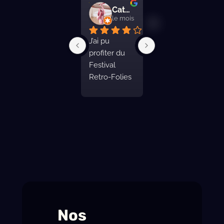
CatMariskaya
F B.
Fred
le mois dernier
le mois dernier
le mois derni
J’ai pu 
Week-end 
Pas super 
profiter du 
Rétro Folies 
indiqué a l 
Festival 
génial.Plusie
entrée de 
Retro-Folies 
urs hall a 
bourg 
en ces lieux. 
visiter, ou 
.Présente 3 
De grandes 
vous pouvez 
belles salles 
salles, 
assister a des 
non 
certaines 
défilés de 
climatisés 
climatisées, 
concours 
mais bien 
et l’une 
pin-up.Il y a 
distribuées.
d’entre elles 
également 
munie de 
des pistes de 
gradins.Des 
danses 
toilettes 
extraordinair
assez 
es.Il y a de 
Nos
nombreuses, 
quoi manger 