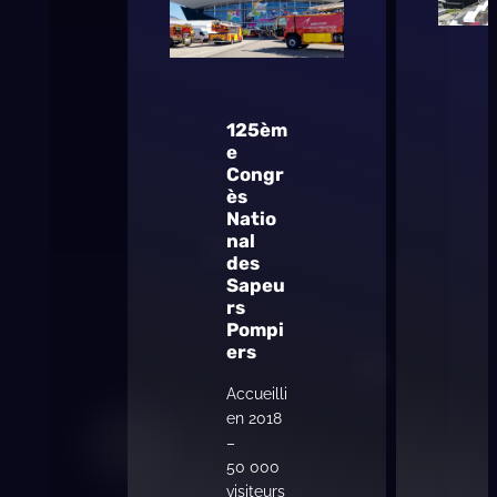
125èm
e
Congr
ès
Natio
nal
des
Sapeu
rs
Pompi
ers
Accueilli
en 2018
–
50 000
visiteurs