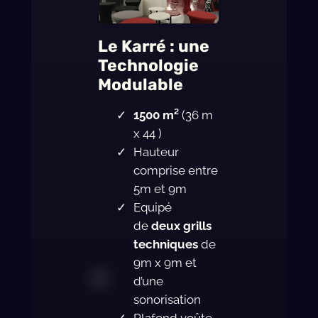
Le Karré : une
Technologie
Modulable
1500 m²
(36 m
x 44 )
Hauteur
comprise entre
5m et 9m
Equipé
de
deux grills
techniques
de
9m x 9m et
d’une
sonorisation
Plafond voûte