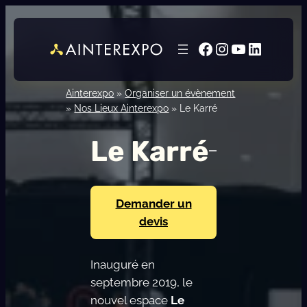
Aller
au
Facebook
Instagram
YouTube
LinkedI
contenu
Ainterexpo
»
Organiser un évènement
»
Nos Lieux Ainterexpo
»
Le Karré
Le Karré
Demander un
devis
Inauguré en
septembre 2019, le
nouvel espace
Le