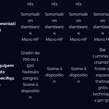
nts
nts
nts
Sonorisati
Sonorisati
Sonorisati
Sonorisa
on
on
on
on
onorisati
d’ambianc
d’ambianc
d’ambianc
d’ambia
n
e
e
e
e
Micro HF
Micro HF
Micro HF
Micro 
Bar
Gradin de
Lumineu
700 ou 1
chambr
quipem
500
Scène à
Scène à
froide 
nts
fauteuils
dispositio
dispositio
espac
pécifiqu
congrès
n
n
traiteur
s
Scène à
grills
dispositio
techniq
n
s 9m*9