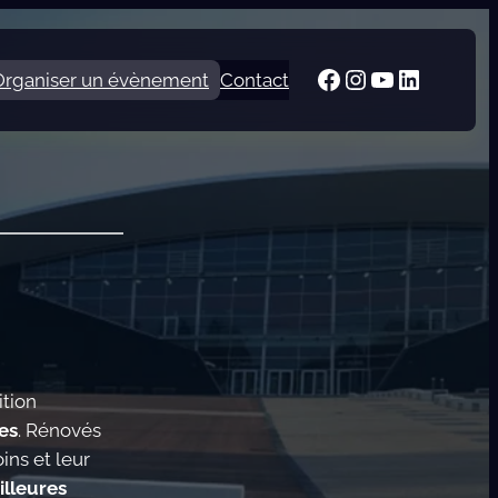
Facebook
Instagram
YouTube
LinkedI
Organiser un évènement
Contact
ition
es
. Rénovés
ins et leur
illeures