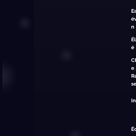
E
é
n
Él
é
C
e
R
s
I
É