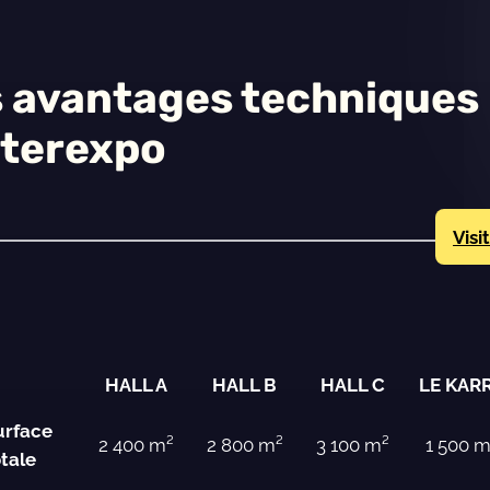
 avantages techniques
nterexpo
Visi
HALL A
HALL B
HALL C
LE KAR
urface
2 400 m²
2 800 m²
3 100 m²
1 500 m
otale