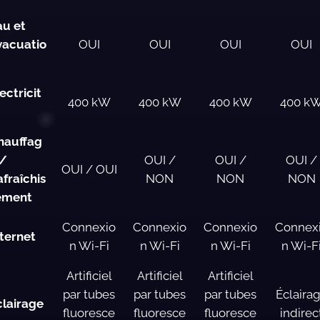
au et
vacuatio
OUI
OUI
OUI
OUI
ectricit
400 kW
400 kW
400 kW
400 k
hauffag
 /
OUI /
OUI /
OUI /
OUI / OUI
afraîchis
NON
NON
NON
ement
Connexio
Connexio
Connexio
Connex
nternet
n Wi-Fi
n Wi-Fi
n Wi-Fi
n Wi-F
Artificiel
Artificiel
Artificiel
par tubes
par tubes
par tubes
Éclaira
clairage
fluoresce
fluoresce
fluoresce
indirec