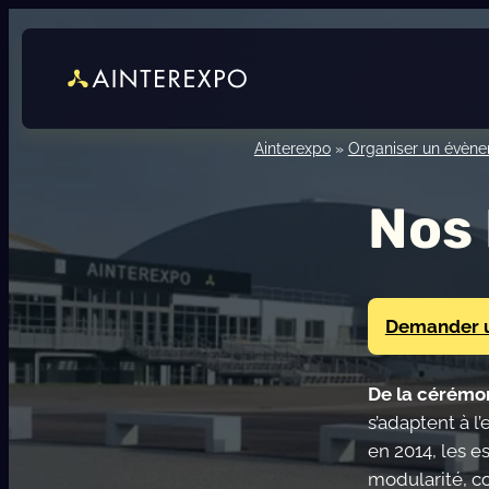
Aller
au
contenu
Ainterexpo
»
Organiser un évèn
Nos 
Demander u
De la cérémon
s’adaptent à l
en 2014, les e
modularité, c