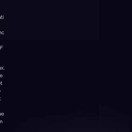
ti
nc
HF
x,
e
et
e
,
ue
m