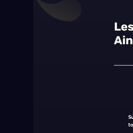
Les
Ai
S
t