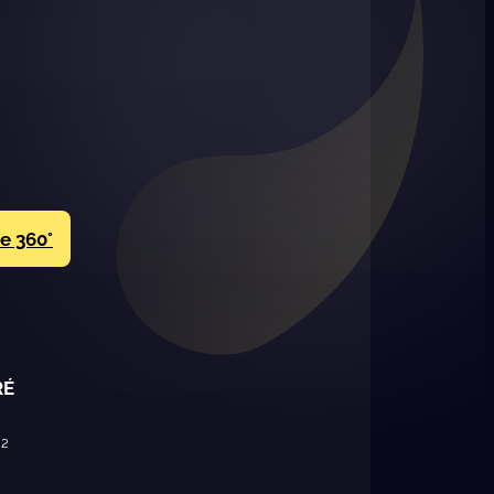
te 360°
RÉ
²