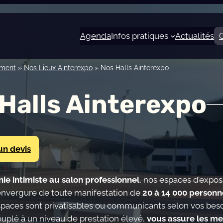
Agenda
Infos pratiques
Actualités
ement
»
Nos Lieux Ainterexpo
»
Nos Halls Ainterexpo
Halls Ainterexpo
n devis
ie intimiste au salon professionnel
, nos espaces d’expos
’envergure de toute manifestation de
20 à 14 000 personn
spaces sont privatisables ou communicants selon vos beso
ouplé à un niveau de prestation élevé,
vous assure les me