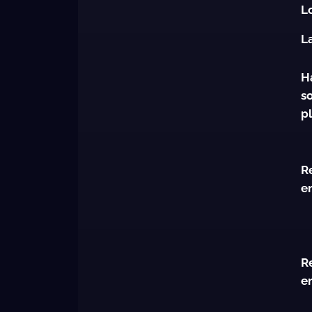
L
L
H
s
p
R
e
R
e