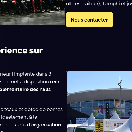
offices traiteur), 1 amphi et 
Nous contacter
rience sur
érieur ! Implanté dans 8
site met à disposition
une
plémentaire des halls
hapiteaux et dotée de bornes
e idéalement à la
umineux ou à
l’organisation