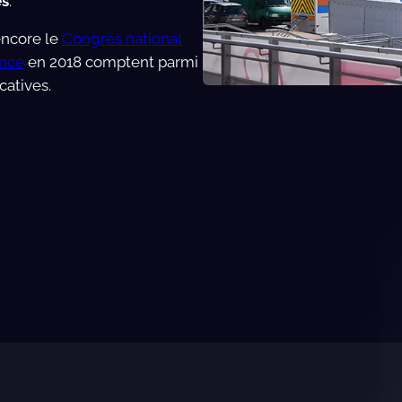
es
.
ncore le
Congrès national
ance
en 2018 comptent parmi
catives.