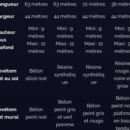
ongueur
63 mètres
63 mètres
72 mètres
36 mètr
argeur
44 mètres
44 mètres
44 mètres
44 mètr
Mini : 9
Mini : 9
Mini : 9
Mini : 
auteur
mètres
mètres
mètres
mètre
ous
Maxi : 12
Maxi : 12
Maxi : 12
Maxi : 
lafond
mètres
mètres
mètres
mètre
Résin
Résine
Résine
evêtem
Béton
rouge,
synthétiq
synthétiq
nt au sol
silicé noir
noire e
ue
ue
grise
Béton
Béton
Béton
peint noi
evêtem
Béton
peint gris
peint gris
plafon
nt mural
peint noir
et vert
et rouge
en tiss
pomme
tendu