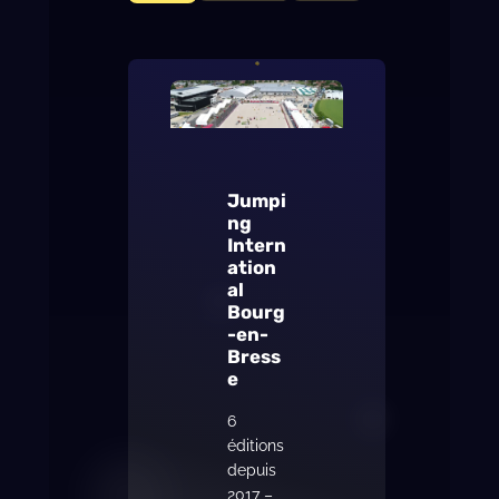
Jumpi
ng
Intern
ation
al
Bourg
-en-
Bress
e
6
éditions
depuis
2017 –