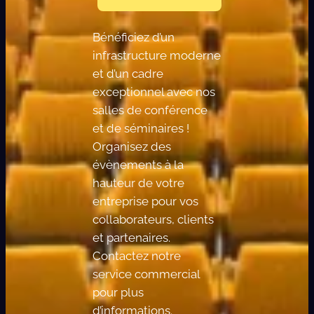
Bénéficiez d’un
infrastructure moderne
et d’un cadre
exceptionnel avec nos
salles de conférence
et de séminaires !
Organisez des
évènements à la
hauteur de votre
entreprise pour vos
collaborateurs, clients
et partenaires.
Contactez notre
service commercial
pour plus
d’informations.