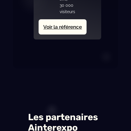
30 000
visiteurs
:
Voir la référence
Jumping
International
Bourg-
en-
Bresse
Les partenaires
Ainterexpo