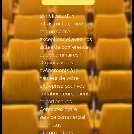
Bénéficiez d’un
infrastructure moderne
et d’un cadre
exceptionnel avec nos
salles de conférence
et de séminaires !
Organisez des
évènements à la
hauteur de votre
entreprise pour vos
collaborateurs, clients
et partenaires.
Contactez notre
service commercial
pour plus
d’informations.