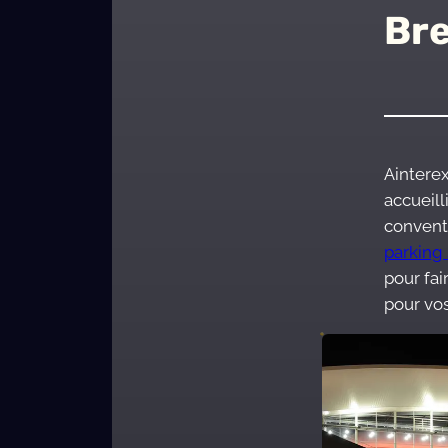
Br
Aintere
accueill
convent
parking
pour fa
pour vos