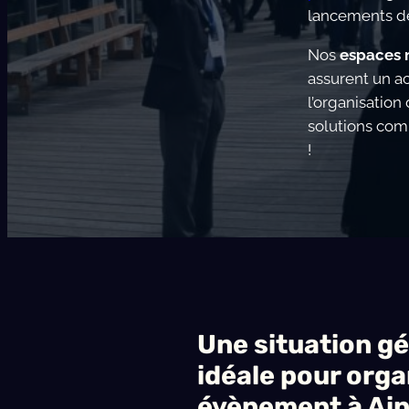
lancements de
Nos
espaces 
assurent un
l’organisatio
solutions com
!
Une situation g
idéale
pour orga
évènement à Ain