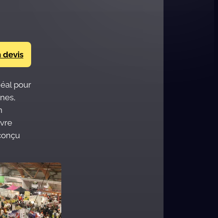
 devis
déal pour
enes,
n
vre
conçu