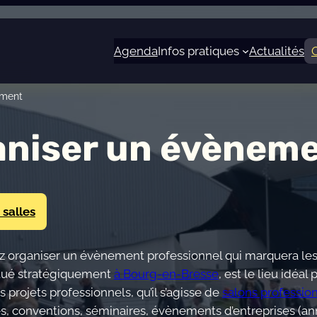
Agenda
Infos pratiques
Actualités
ement
aniser un évènem
 salles
z organiser un évènement professionnel qui marquera les 
itué stratégiquement
à Bourg-en-Bresse
, est le lieu idéal 
s projets professionnels, qu’il s’agisse de
salons professio
s, conventions, séminaires, évènements d’entreprises (ann