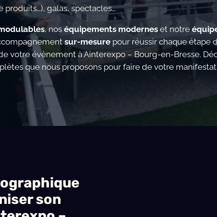
 produits…), galas, spectacles…
modulables
, nos
équipements modernes
et notre
équip
 accompagnement
sur-mesure
pour réussir chaque étape 
n de votre évènement à Ainterexpo – Bourg-en-Bresse. Dé
plètes que nous proposons pour faire de votre manifesta
éographique
niser son
terexpo –