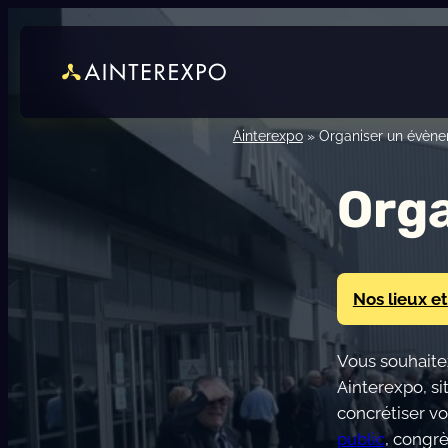
Aller
au
contenu
Ainterexpo
»
Organiser un évèn
Org
Nos lieux et
Vous souhaite
Ainterexpo, s
concrétiser vo
public
, congrè