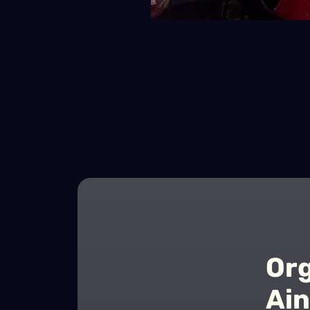
Org
Ain