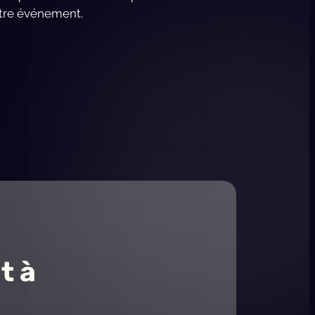
otre événement.
t à