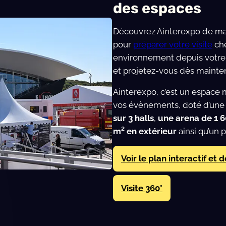
des espaces
Découvrez Ainterexpo de man
pour
préparer votre visite
che
environnement depuis votre 
et projetez-vous dès mainten
Ainterexpo, c’est un espace 
vos évènements, doté d’une 
sur 3 halls
,
une arena de 1 
m² en extérieur
ainsi qu’un 
Voir le plan interactif et
Visite 360°