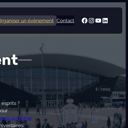
Facebook
Instagram
YouTube
LinkedI
Organiser un évènement
Contact
ent
esprits ?
pour
nnels ou grand
iversaires,