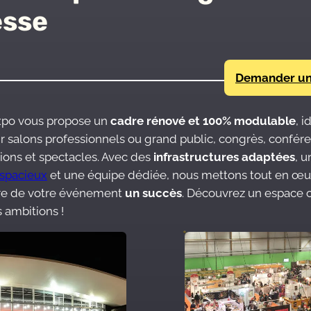
esse
Demander un
xpo vous propose un
cadre rénové et 100% modulable
, i
ir salons professionnels ou grand public, congrès, confér
ions et spectacles. Avec des
infrastructures adaptées
, u
 spacieux
et une équipe dédiée, nous mettons tout en œu
ire de votre événement
un succès
. Découvrez un espace 
 ambitions !