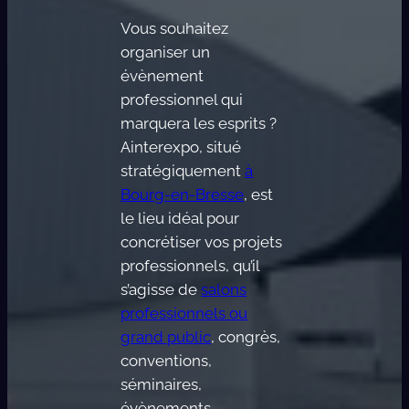
Vous souhaitez
organiser un
évènement
professionnel qui
marquera les esprits ?
Ainterexpo, situé
stratégiquement
à
Bourg-en-Bresse
, est
le lieu idéal pour
concrétiser vos projets
professionnels, qu’il
s’agisse de
salons
professionnels ou
grand public
, congrès,
conventions,
séminaires,
évènements