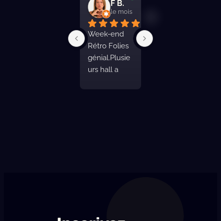
CatMariskaya
F B.
Fred
le mois dernier
le mois dernier
le mois derni
J’ai pu 
Week-end 
Pas super 
profiter du 
Rétro Folies 
indiqué a l 
Festival 
génial.Plusie
entrée de 
Retro-Folies 
urs hall a 
bourg 
en ces lieux. 
visiter, ou 
.Présente 3 
De grandes 
vous pouvez 
belles salles 
salles, 
assister a des 
non 
certaines 
défilés de 
climatisés 
climatisées, 
concours 
mais bien 
et l’une 
pin-up.Il y a 
distribuées.
d’entre elles 
également 
munie de 
des pistes de 
gradins.Des 
danses 
toilettes 
extraordinair
assez 
es.Il y a de 
nombreuses, 
quoi manger 