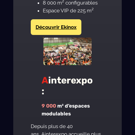
8 000 m² configurables
Espace VIP de 225 m²
Découvrir Ekinox
A
interexpo
:
9 000
m² d’espaces
modulables
Depuis plus de 40
ans, Ainterexpo accueille plus