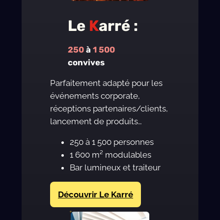
Le
K
arré :
250
à
1 500
convives
Parfaitement adapté pour les
événements corporate,
réceptions partenaires/clients,
lancement de produits…
250 à 1 500 personnes
1 600 m² modulables
Bar lumineux et traiteur
Découvrir Le Karré